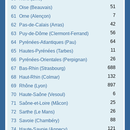
51
60
Oise (Beauvais)
7
61
Orne (Alençon)
42
62
Pas-de-Calais (Arras)
56
63
Puy-de-Dôme (Clermont-Ferrand)
64
64
Pyrénées-Atlantiques (Pau)
11
65
Hautes-Pyrénées (Tarbes)
26
66
Pyrénées-Orientales (Perpignan)
688
67
Bas-Rhin (Strasbourg)
132
68
Haut-Rhin (Colmar)
897
69
Rhône (Lyon)
6
70
Haute-Saône (Vesoul)
25
71
Saône-et-Loire (Mâcon)
26
72
Sarthe (Le Mans)
88
73
Savoie (Chambéry)
121
74
Haute-Savoie (Annecy)