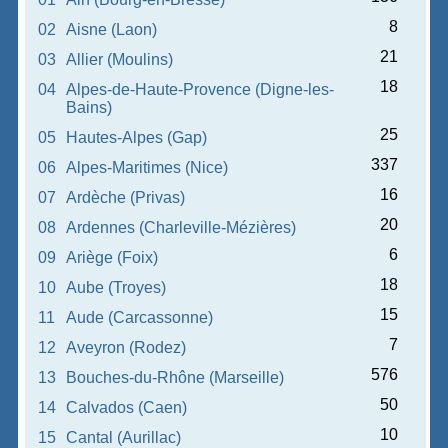
8
02
Aisne (Laon)
21
03
Allier (Moulins)
18
04
Alpes-de-Haute-Provence (Digne-les-
Bains)
25
05
Hautes-Alpes (Gap)
337
06
Alpes-Maritimes (Nice)
16
07
Ardèche (Privas)
20
08
Ardennes (Charleville-Mézières)
6
09
Ariège (Foix)
18
10
Aube (Troyes)
15
11
Aude (Carcassonne)
7
12
Aveyron (Rodez)
576
13
Bouches-du-Rhône (Marseille)
50
14
Calvados (Caen)
10
15
Cantal (Aurillac)