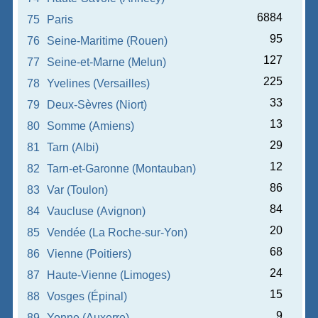
6884
75
Paris
95
76
Seine-Maritime (Rouen)
127
77
Seine-et-Marne (Melun)
225
78
Yvelines (Versailles)
33
79
Deux-Sèvres (Niort)
13
80
Somme (Amiens)
29
81
Tarn (Albi)
12
82
Tarn-et-Garonne (Montauban)
86
83
Var (Toulon)
84
84
Vaucluse (Avignon)
20
85
Vendée (La Roche-sur-Yon)
68
86
Vienne (Poitiers)
24
87
Haute-Vienne (Limoges)
15
88
Vosges (Épinal)
9
89
Yonne (Auxerre)