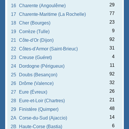
29
16
Charente (Angoulême)
77
17
Charente-Maritime (La Rochelle)
23
18
Cher (Bourges)
9
19
Corrèze (Tulle)
92
21
Côte-d'Or (Dijon)
31
22
Côtes-d'Armor (Saint-Brieuc)
4
23
Creuse (Guéret)
11
24
Dordogne (Périgueux)
92
25
Doubs (Besançon)
32
26
Drôme (Valence)
26
27
Eure (Évreux)
21
28
Eure-et-Loir (Chartres)
48
29
Finistère (Quimper)
14
2A
Corse-du-Sud (Ajaccio)
6
2B
Haute-Corse (Bastia)