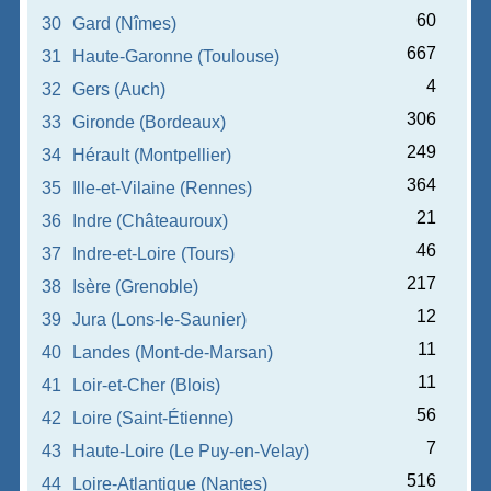
60
30
Gard (Nîmes)
667
31
Haute-Garonne (Toulouse)
4
32
Gers (Auch)
306
33
Gironde (Bordeaux)
249
34
Hérault (Montpellier)
364
35
Ille-et-Vilaine (Rennes)
21
36
Indre (Châteauroux)
46
37
Indre-et-Loire (Tours)
217
38
Isère (Grenoble)
12
39
Jura (Lons-le-Saunier)
11
40
Landes (Mont-de-Marsan)
11
41
Loir-et-Cher (Blois)
56
42
Loire (Saint-Étienne)
7
43
Haute-Loire (Le Puy-en-Velay)
516
44
Loire-Atlantique (Nantes)