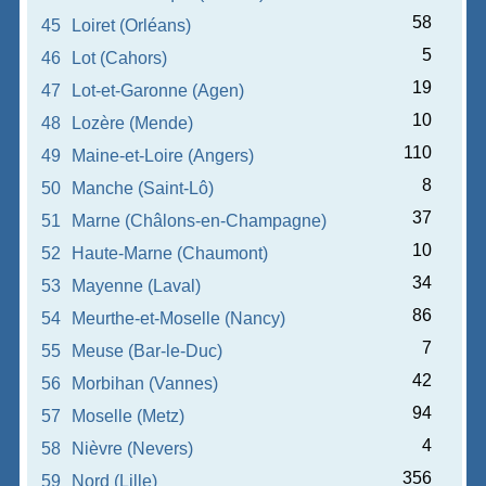
58
45
Loiret (Orléans)
5
46
Lot (Cahors)
19
47
Lot-et-Garonne (Agen)
10
48
Lozère (Mende)
110
49
Maine-et-Loire (Angers)
8
50
Manche (Saint-Lô)
37
51
Marne (Châlons-en-Champagne)
10
52
Haute-Marne (Chaumont)
34
53
Mayenne (Laval)
86
54
Meurthe-et-Moselle (Nancy)
7
55
Meuse (Bar-le-Duc)
42
56
Morbihan (Vannes)
94
57
Moselle (Metz)
4
58
Nièvre (Nevers)
356
59
Nord (Lille)