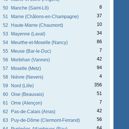
8
50
Manche (Saint-Lô)
37
51
Marne (Châlons-en-Champagne)
10
52
Haute-Marne (Chaumont)
34
53
Mayenne (Laval)
86
54
Meurthe-et-Moselle (Nancy)
7
55
Meuse (Bar-le-Duc)
42
56
Morbihan (Vannes)
94
57
Moselle (Metz)
4
58
Nièvre (Nevers)
356
59
Nord (Lille)
51
60
Oise (Beauvais)
7
61
Orne (Alençon)
42
62
Pas-de-Calais (Arras)
56
63
Puy-de-Dôme (Clermont-Ferrand)
64
64
Pyrénées-Atlantiques (Pau)