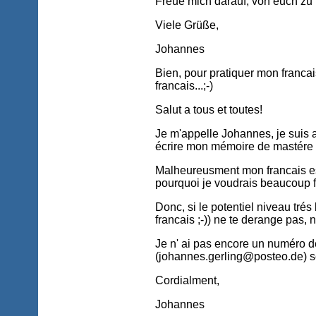
Freue mich darauf, von euch zu
Viele Grüße,
Johannes
Bien, pour pratiquer mon francai
francais...;-)
Salut a tous et toutes!
Je m'appelle Johannes, je suis 
écrire mon mémoire de mastére 
Malheureusment mon francais est
pourquoi je voudrais beaucoup
Donc, si le potentiel niveau trés
francais ;-)) ne te derange pas, 
Je n' ai pas encore un numéro d
(johannes.gerling@posteo.de) ser
Cordialment,
Johannes