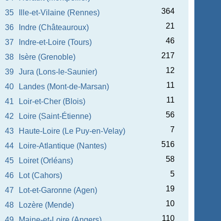
364
35
Ille-et-Vilaine (Rennes)
21
36
Indre (Châteauroux)
46
37
Indre-et-Loire (Tours)
217
38
Isère (Grenoble)
12
39
Jura (Lons-le-Saunier)
11
40
Landes (Mont-de-Marsan)
11
41
Loir-et-Cher (Blois)
56
42
Loire (Saint-Étienne)
7
43
Haute-Loire (Le Puy-en-Velay)
516
44
Loire-Atlantique (Nantes)
58
45
Loiret (Orléans)
5
46
Lot (Cahors)
19
47
Lot-et-Garonne (Agen)
10
48
Lozère (Mende)
110
49
Maine-et-Loire (Angers)