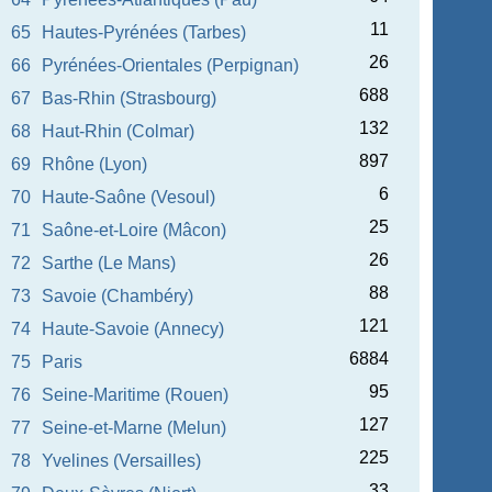
11
65
Hautes-Pyrénées (Tarbes)
26
66
Pyrénées-Orientales (Perpignan)
688
67
Bas-Rhin (Strasbourg)
132
68
Haut-Rhin (Colmar)
897
69
Rhône (Lyon)
6
70
Haute-Saône (Vesoul)
25
71
Saône-et-Loire (Mâcon)
26
72
Sarthe (Le Mans)
88
73
Savoie (Chambéry)
121
74
Haute-Savoie (Annecy)
6884
75
Paris
95
76
Seine-Maritime (Rouen)
127
77
Seine-et-Marne (Melun)
225
78
Yvelines (Versailles)
33