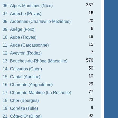
337
06
Alpes-Maritimes (Nice)
16
07
Ardèche (Privas)
20
08
Ardennes (Charleville-Mézières)
6
09
Ariège (Foix)
18
10
Aube (Troyes)
15
11
Aude (Carcassonne)
7
12
Aveyron (Rodez)
576
13
Bouches-du-Rhône (Marseille)
50
14
Calvados (Caen)
10
15
Cantal (Aurillac)
29
16
Charente (Angoulême)
77
17
Charente-Maritime (La Rochelle)
23
18
Cher (Bourges)
9
19
Corrèze (Tulle)
92
21
Côte-d'Or (Dijon)