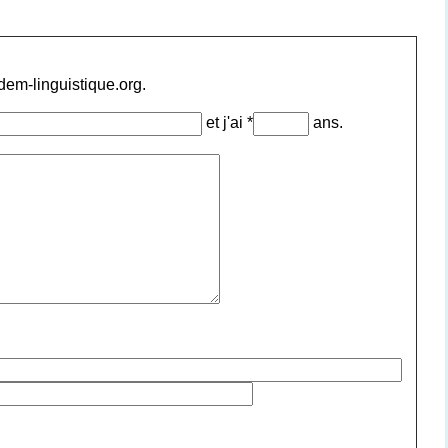
ndem-linguistique.org.
et j'ai *
ans.