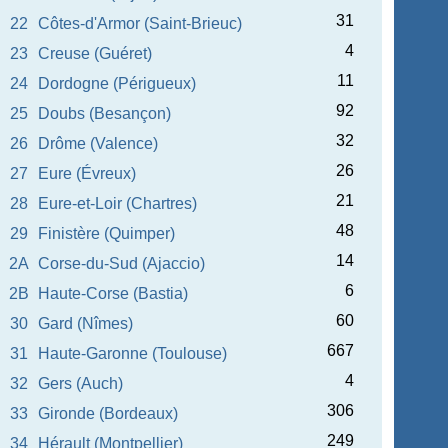
31
22
Côtes-d'Armor (Saint-Brieuc)
4
23
Creuse (Guéret)
11
24
Dordogne (Périgueux)
92
25
Doubs (Besançon)
32
26
Drôme (Valence)
26
27
Eure (Évreux)
21
28
Eure-et-Loir (Chartres)
48
29
Finistère (Quimper)
14
2A
Corse-du-Sud (Ajaccio)
6
2B
Haute-Corse (Bastia)
60
30
Gard (Nîmes)
667
31
Haute-Garonne (Toulouse)
4
32
Gers (Auch)
306
33
Gironde (Bordeaux)
249
34
Hérault (Montpellier)